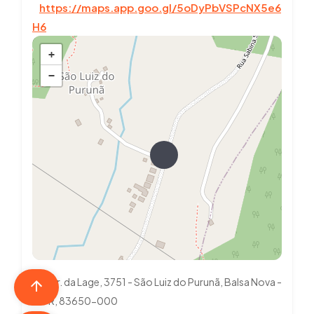
https://maps.app.goo.gl/5oDyPbVSPcNX5e6
H6
+
−
Estr. da Lage, 3751 - São Luiz do Purunã, Balsa Nova -
PR, 83650-000