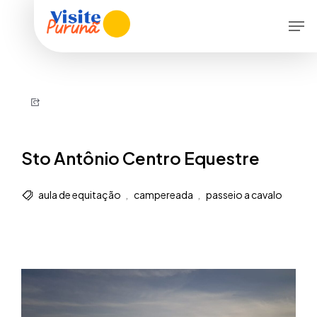
Skip
Men
to
main
content
Sto Antônio Centro Equestre
aula de equitação
,
campereada
,
passeio a cavalo