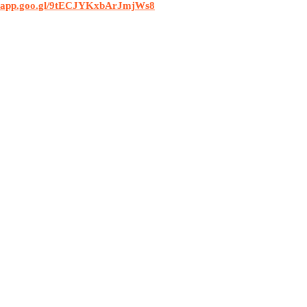
s.app.goo.gl/9tECJYKxbArJmjWs8