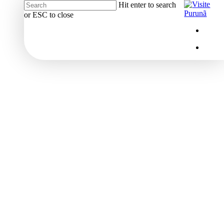
Hit enter to search
or ESC to close
Close
Menu
insta
Search
Menu