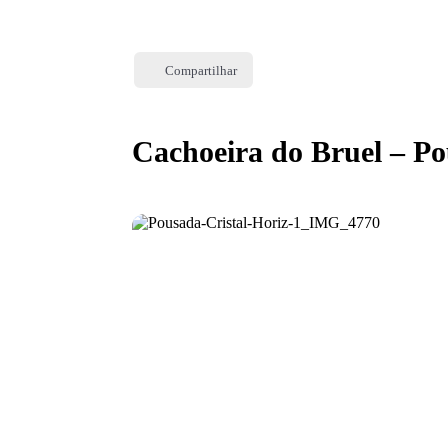
Skip
to
Compartilhar
main
content
Cachoeira do Bruel – Po