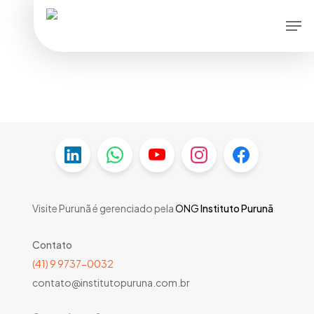
Skip
Men
to
main
content
Visite Purunã é gerenciado pela
ONG
Instituto Purunã
Contato
(41) 9 9737-0032
contato@institutopuruna.com.br