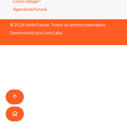
Como chegar?
Agenda do Purunã
©
2026
Visite Purunã. Todos os direitos reservados.
Desenvolvido por
Laon Labs
.