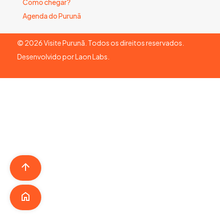
Como chegar?
Agenda do Purunã
©
2026
Visite Purunã. Todos os direitos reservados.
Desenvolvido por
Laon Labs
.