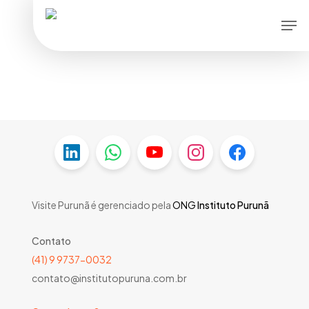
Skip
Men
to
main
content
Visite Purunã é gerenciado pela
ONG
Instituto Purunã
Contato
(41) 9 9737-0032
contato@institutopuruna.com.br