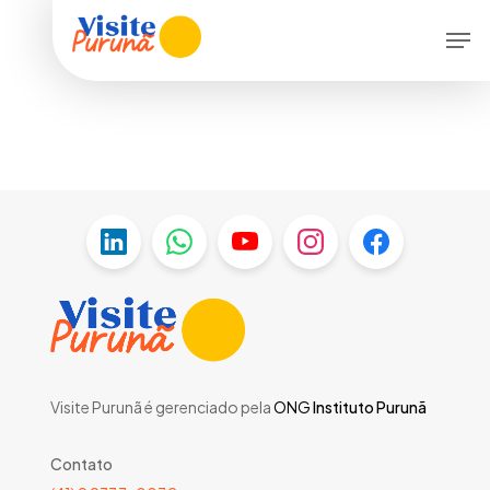
Skip
Men
to
main
content
Visite Purunã é gerenciado pela
ONG
Instituto Purunã
Contato