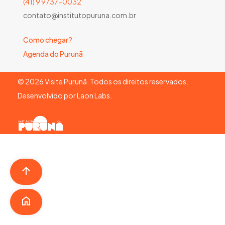
(41) 9 9737-0032
contato@institutopuruna.com.br
Como chegar?
Agenda do Purunã
©
2026
Visite Purunã. Todos os direitos reservados.
Desenvolvido por
Laon Labs
.