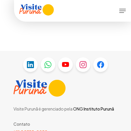
Skip
Menu
Men
to
main
content
Visite Purunã é gerenciado pela
ONG
Instituto Purunã
Contato