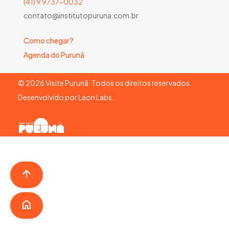
(41) 9 9737-0032
contato@institutopuruna.com.br
Como chegar?
Agenda do Purunã
©
2026
Visite Purunã. Todos os direitos reservados.
Desenvolvido por
Laon Labs
.