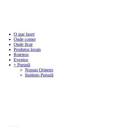
©
2026
Visite Purunã. Todos os direitos reservados. Desenvolvido por
L
Close
O que fazer
Menu
Onde comer
Onde ficar
Produtos locais
Roteiros
Eventos
+ Purunã
Nossas Origens
Instituto Purunã