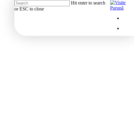
Hit enter to search
or ESC to close
Close
Menu
insta
Search
Menu