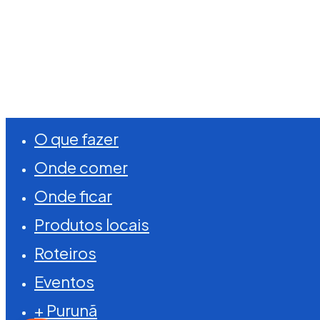
©
2026
Visite Purunã. Todos os direitos reserva
Close
O que fazer
Menu
Onde comer
Onde ficar
Produtos locais
Roteiros
Eventos
+ Purunã