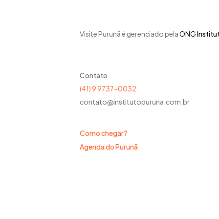
Visite Purunã é gerenciado pela
ONG
Institu
Contato
(41) 9 9737-0032
contato@institutopuruna.com.br
Como chegar?
Agenda do Purunã