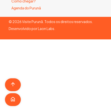
Como chegar?
Agenda do Purunã
©
2026
Visite Purunã. Todos os direitos reservados.
Desenvolvido por
Laon Labs
.