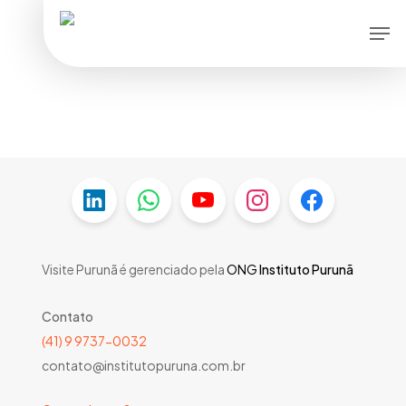
Skip
Men
to
main
content
Visite Purunã é gerenciado pela
ONG
Instituto Purunã
Contato
(41) 9 9737-0032
contato@institutopuruna.com.br