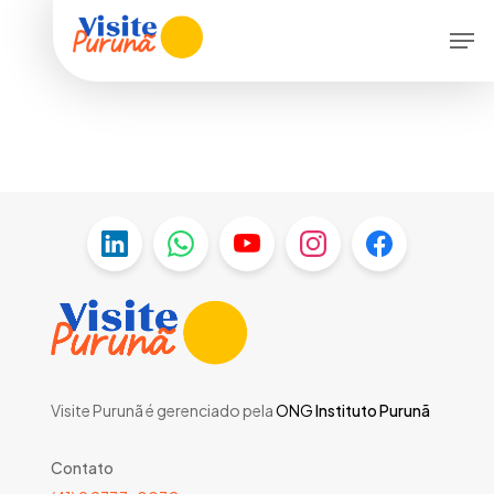
Skip
Menu
Men
to
main
content
Visite Purunã é gerenciado pela
ONG
Instituto Purunã
Contato