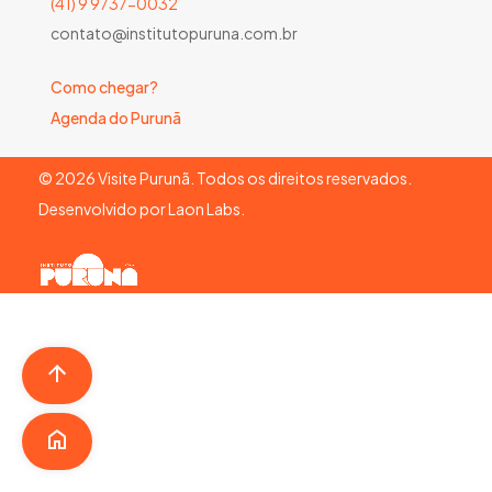
(41) 9 9737-0032
contato@institutopuruna.com.br
Como chegar?
Agenda do Purunã
©
2026
Visite Purunã. Todos os direitos reservados.
Desenvolvido por
Laon Labs
.