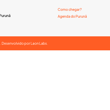
Como chegar?
 Purunã
Agenda do Purunã
s. Desenvolvido por
Laon Labs
.