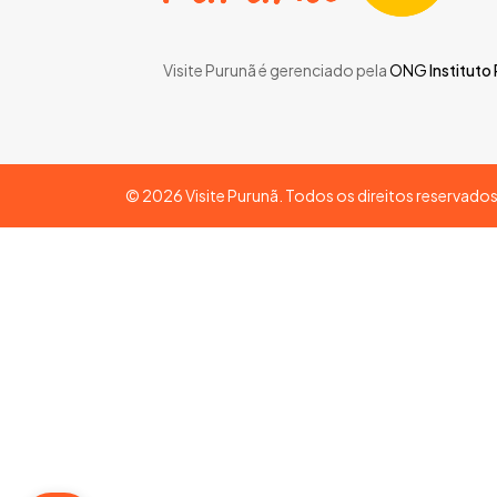
Visite Purunã é gerenciado pela
ONG
Instituto
©
2026
Visite Purunã. Todos os direitos reservado