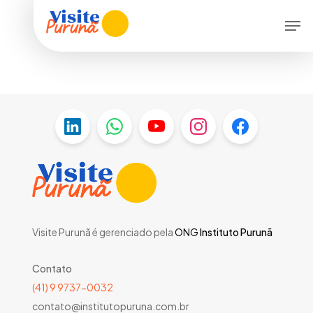
Skip
Menu
Men
to
main
content
Visite Purunã é gerenciado pela
ONG
Instituto Purunã
Contato
(41) 9 9737-0032
contato@institutopuruna.com.br