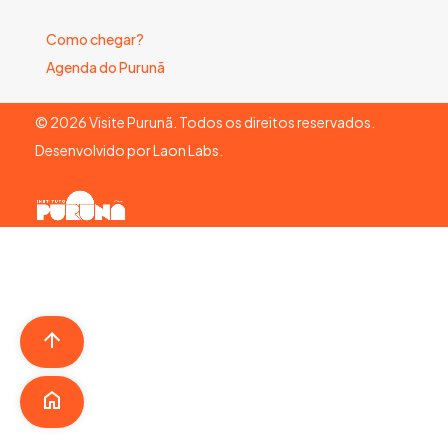
Como chegar?
Agenda do Purunã
©
2026
Visite Purunã. Todos os direitos reservados.
Desenvolvido por
Laon Labs
.