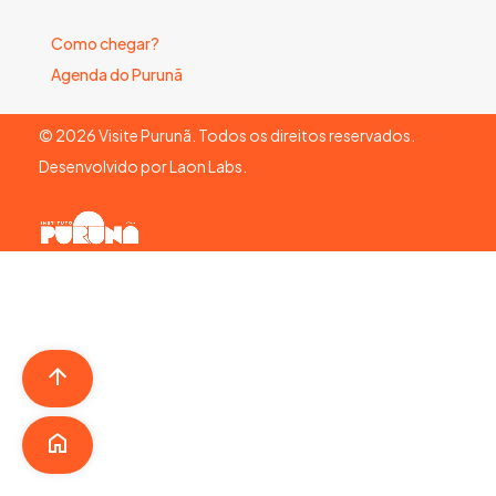
Como chegar?
Agenda do Purunã
©
2026
Visite Purunã. Todos os direitos reservados.
Desenvolvido por
Laon Labs
.