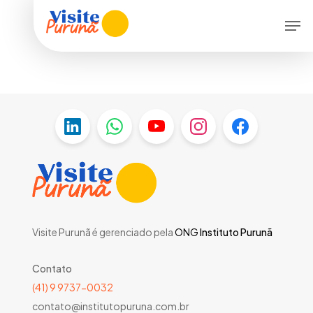
Skip
Men
to
main
content
Visite Purunã é gerenciado pela
ONG
Instituto Purunã
Contato
(41) 9 9737-0032
contato@institutopuruna.com.br