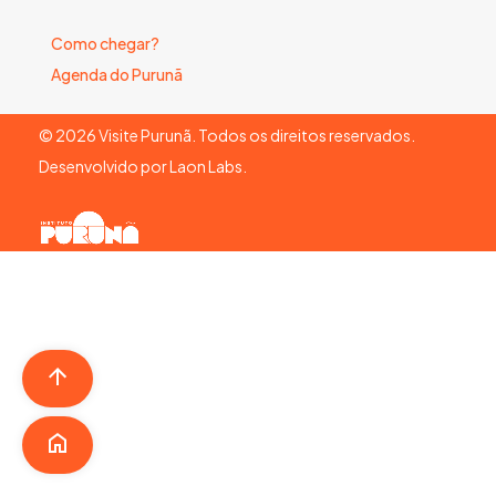
Como chegar?
Agenda do Purunã
©
2026
Visite Purunã. Todos os direitos reservados.
Desenvolvido por
Laon Labs
.