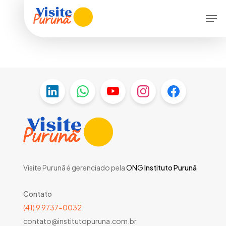
Skip
Men
to
main
content
Visite Purunã é gerenciado pela
ONG
Instituto Purunã
Contato
(41) 9 9737-0032
contato@institutopuruna.com.br