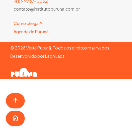
(41) 9 9737-0032
contato@institutopuruna.com.br
Como chegar?
Agenda do Purunã
©
2026
Visite Purunã. Todos os direitos reservados.
Desenvolvido por
Laon Labs
.