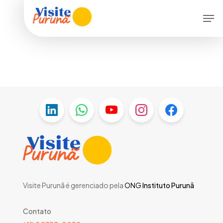
Skip
Men
to
main
content
Visite Purunã é gerenciado pela
ONG
Instituto Purunã
Contato