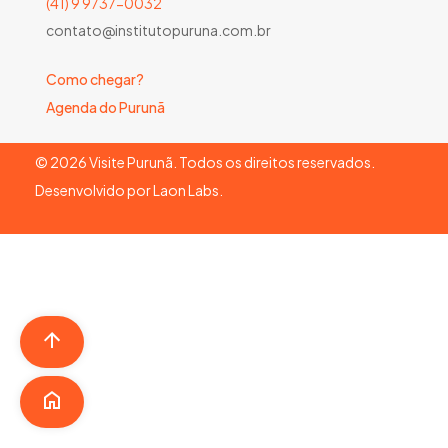
(41) 9 9737-0032
contato@institutopuruna.com.br
Como chegar?
Agenda do Purunã
©
2026
Visite Purunã. Todos os direitos reservados.
Desenvolvido por
Laon Labs
.