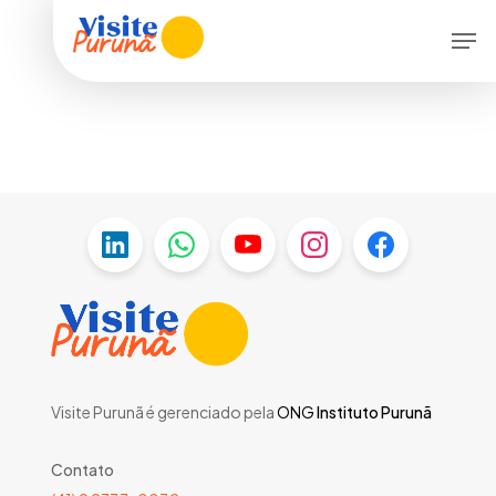
Skip
Men
to
main
content
Visite Purunã é gerenciado pela
ONG
Instituto Purunã
Contato