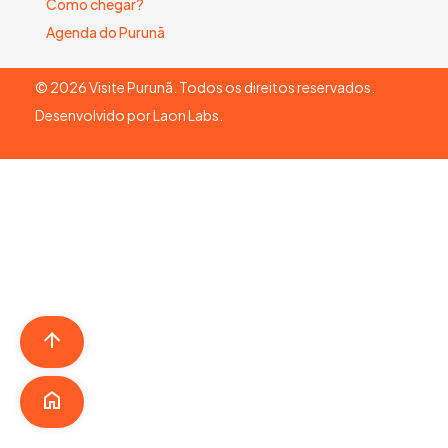
Como chegar?
Agenda do Purunã
©
2026
Visite Purunã. Todos os direitos reservados.
Desenvolvido por
Laon Labs
.