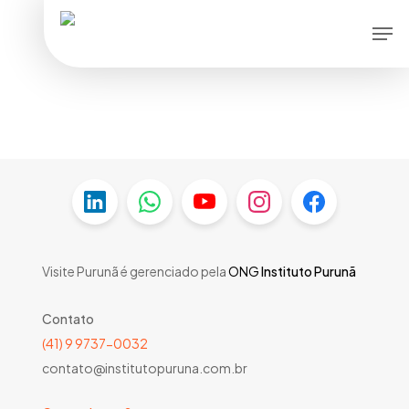
Skip
Men
to
main
content
Visite Purunã é gerenciado pela
ONG
Instituto Purunã
Contato
(41) 9 9737-0032
contato@institutopuruna.com.br