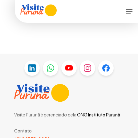
Skip
Men
to
main
content
Visite Purunã é gerenciado pela
ONG
Instituto Purunã
Contato