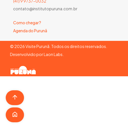
(41) 9 9737-0032
contato@institutopuruna.com.br
Como chegar?
Agenda do Purunã
©
2026
Visite Purunã. Todos os direitos reservados.
Desenvolvido por
Laon Labs
.