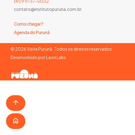
(41) 9 9737-0032
contato@institutopuruna.com.br
Como chegar?
Agenda do Purunã
©
2026
Visite Purunã. Todos os direitos reservados.
Desenvolvido por
Laon Labs
.