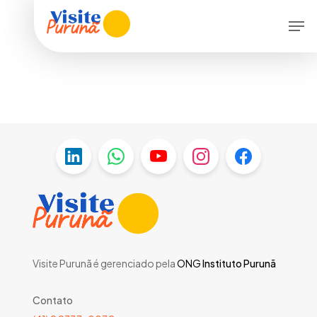
Skip
Men
to
main
content
Visite Purunã é gerenciado pela
ONG
Instituto Purunã
Contato