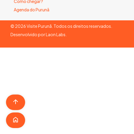
Como chegar?
Agenda do Purunã
©
2026
Visite Purunã. Todos os direitos reservados.
Desenvolvido por
Laon Labs
.