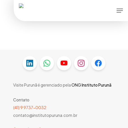
Skip
Men
to
main
content
Visite Purunã é gerenciado pela
ONG
Instituto Purunã
Contato
(41) 9 9737-0032
contato@institutopuruna.com.br