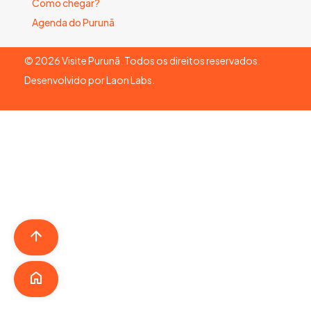
Como chegar?
Agenda do Purunã
©
2026
Visite Purunã. Todos os direitos reservados.
Desenvolvido por
Laon Labs
.