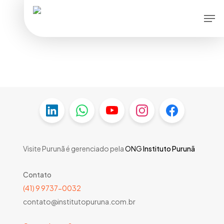
Skip
Men
to
main
content
Visite Purunã é gerenciado pela
ONG
Instituto Purunã
Contato
(41) 9 9737-0032
contato@institutopuruna.com.br