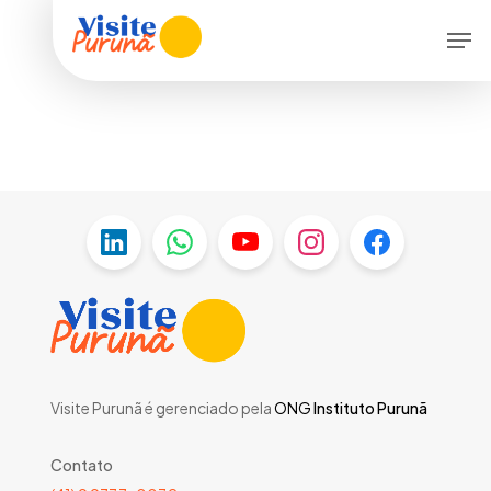
Skip
Men
to
main
content
Visite Purunã é gerenciado pela
ONG
Instituto Purunã
Contato