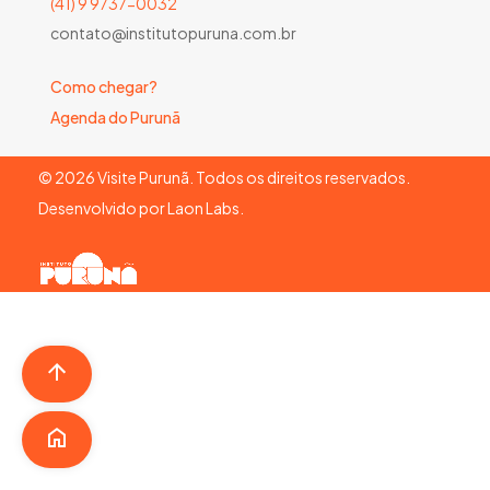
(41) 9 9737-0032
contato@institutopuruna.com.br
Como chegar?
Agenda do Purunã
©
2026
Visite Purunã. Todos os direitos reservados.
Desenvolvido por
Laon Labs
.