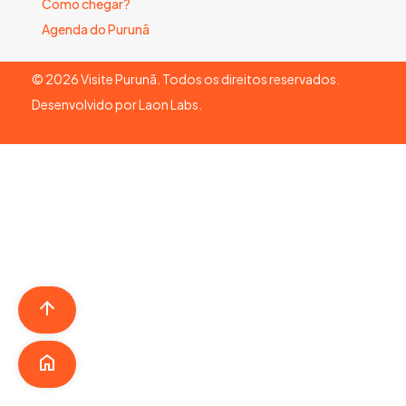
Como chegar?
Agenda do Purunã
©
2026
Visite Purunã. Todos os direitos reservados.
Desenvolvido por
Laon Labs
.