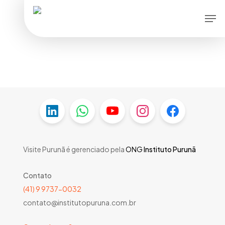
Skip
Men
to
main
content
Visite Purunã é gerenciado pela
ONG
Instituto Purunã
Contato
(41) 9 9737-0032
contato@institutopuruna.com.br