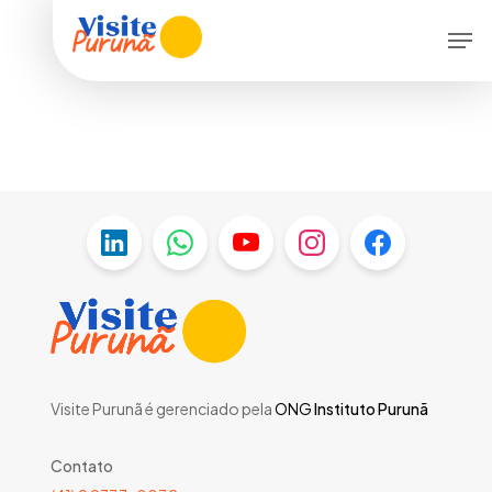
Skip
Menu
Men
to
main
content
Visite Purunã é gerenciado pela
ONG
Instituto Purunã
Contato