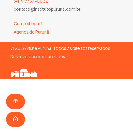
(41) 9 9737-0032
contato@institutopuruna.com.br
Como chegar?
Agenda do Purunã
©
2026
Visite Purunã. Todos os direitos reservados.
Desenvolvido por
Laon Labs
.