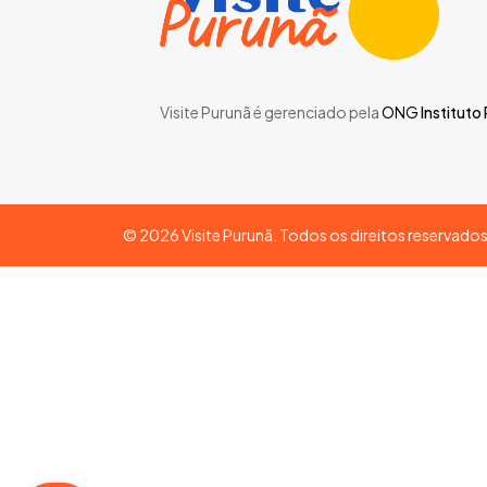
Visite Purunã é gerenciado pela
ONG
Instituto
©
2026
Visite Purunã. Todos os direitos reservado