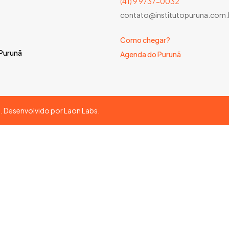
(41) 9 9737-0032
contato@institutopuruna.com.
Como chegar?
 Purunã
Agenda do Purunã
s. Desenvolvido por
Laon Labs
.