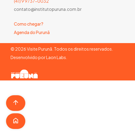
(41) 9 9737-0032
contato@institutopuruna.com.br
Como chegar?
Agenda do Purunã
©
2026
Visite Purunã. Todos os direitos reservados.
Desenvolvido por
Laon Labs
.