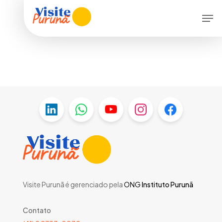
Skip
Menu
Men
to
main
content
Visite Purunã é gerenciado pela
ONG
Instituto Purunã
Contato