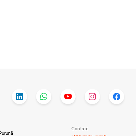
Contato
 Purunã