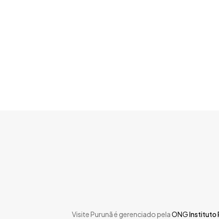
Skip
to
main
content
Visite Purunã é gerenciado pela
ONG
Instituto