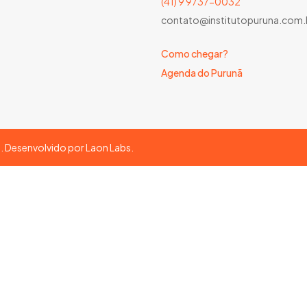
(41) 9 9737-0032
contato@institutopuruna.com.
Como chegar?
Agenda do Purunã
s. Desenvolvido por
Laon Labs
.