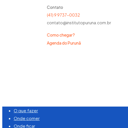
Contato
(41) 9 9737-0032
contato@institutopuruna.com.br
Como chegar?
Agenda do Purunã
©
2026
Visite Purunã. Todos os direitos reserva
Close
O que fazer
Menu
Onde comer
Onde ficar