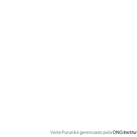
Skip
to
main
content
Visite Purunã é gerenciado pela
ONG
Instit