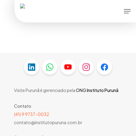
Skip
Menu
Men
to
main
content
Visite Purunã é gerenciado pela
ONG
Instituto Purunã
Contato
(41) 9 9737-0032
contato@institutopuruna.com.br