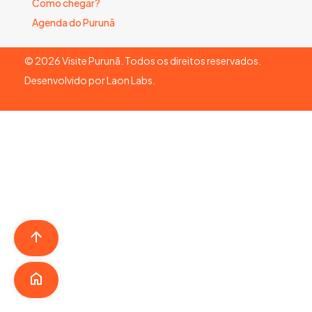
Como chegar?
Agenda do Purunã
©
2026
Visite Purunã. Todos os direitos reservados.
Desenvolvido por
Laon Labs
.