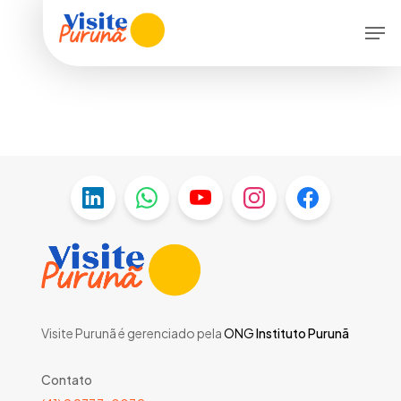
Skip
Men
to
main
content
Visite Purunã é gerenciado pela
ONG
Instituto Purunã
Contato