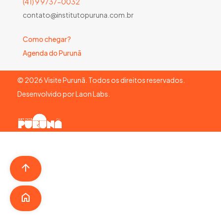
(41) 9 9737-0032
contato@institutopuruna.com.br
Como chegar?
Agenda do Purunã
©
2026
Visite Purunã. Todos os direitos reservados.
Desenvolvido por
Laon Labs
.