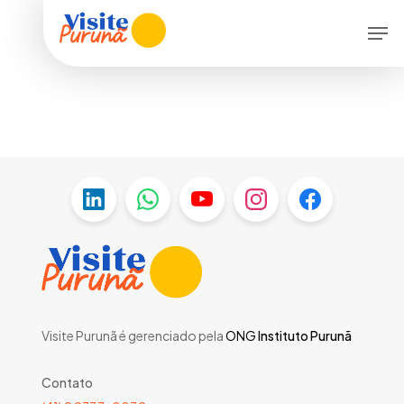
Skip
Men
to
main
content
Visite Purunã é gerenciado pela
ONG
Instituto Purunã
Contato