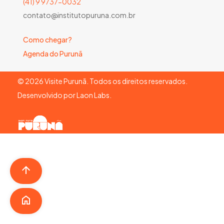
(41) 9 9737-0032
contato@institutopuruna.com.br
Como chegar?
Agenda do Purunã
©
2026
Visite Purunã. Todos os direitos reservados.
Desenvolvido por
Laon Labs
.