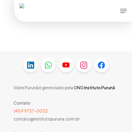
Skip
Men
to
main
content
Visite Purunã é gerenciado pela
ONG
Instituto Purunã
Contato
(41) 9 9737-0032
contato@institutopuruna.com.br