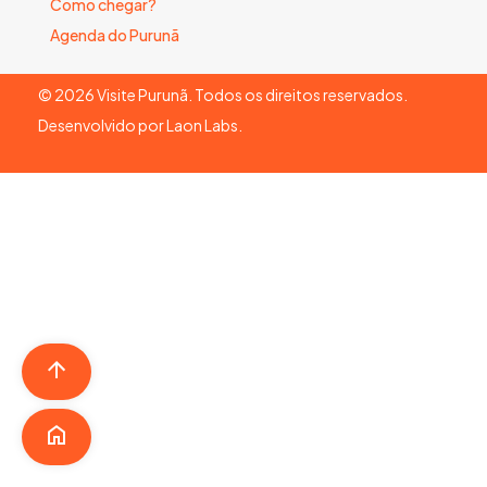
Como chegar?
Agenda do Purunã
©
2026
Visite Purunã. Todos os direitos reservados.
Desenvolvido por
Laon Labs
.