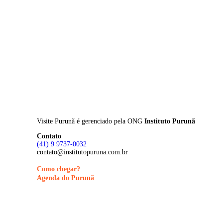
Skip
to
main
content
Visite Purunã é gerenciado pela
ONG
Instituto Purunã
Contato
(41) 9 9737-0032
contato@institutopuruna.com.br
Como chegar?
Agenda do Purunã