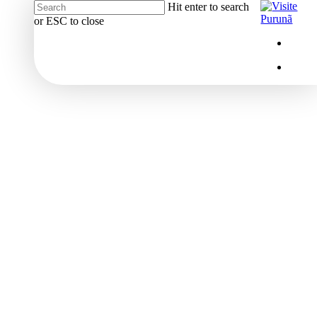
Hit enter to search
or ESC to close
Close
Menu
insta
Search
Menu