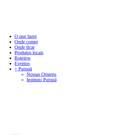
©
2026
Visite Purunã. Todos os direitos reservados. Desenvolvido por
L
Close
O que fazer
Menu
Onde comer
Onde ficar
Produtos locais
Roteiros
Eventos
+ Purunã
Nossas Origens
Instituto Purunã