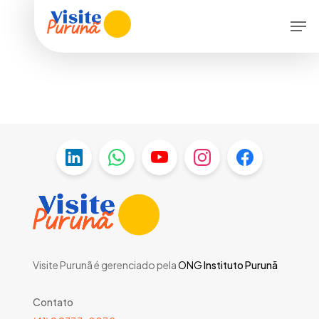
Skip
Menu
Men
to
main
content
Visite Purunã é gerenciado pela
ONG
Instituto Purunã
Contato