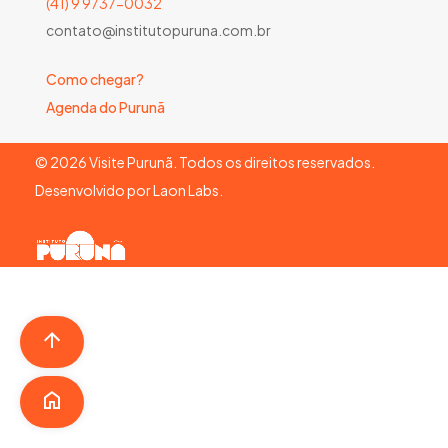
(41) 9 9737-0032
contato@institutopuruna.com.br
Como chegar?
Agenda do Purunã
©
2026
Visite Purunã. Todos os direitos reservados.
Desenvolvido por
Laon Labs
.