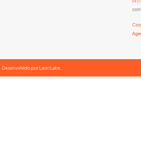
(41
con
Com
Age
s. Desenvolvido por
Laon Labs
.