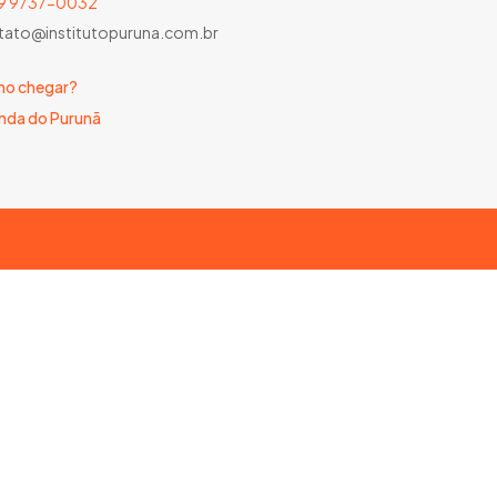
) 9 9737-0032
tato@institutopuruna.com.br
o chegar?
nda do Purunã