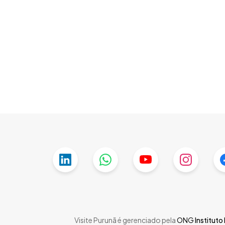
Skip
to
main
content
Visite Purunã é gerenciado pela
ONG
Instituto