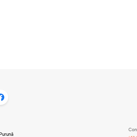
Con
 Purunã