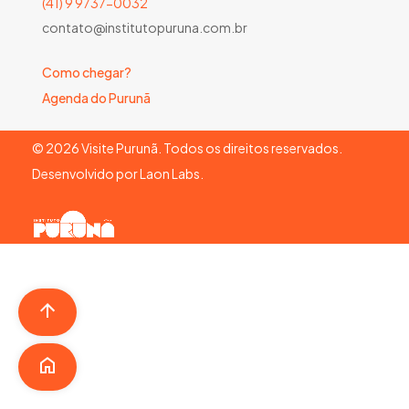
(41) 9 9737-0032
contato@institutopuruna.com.br
Como chegar?
Agenda do Purunã
©
2026
Visite Purunã. Todos os direitos reservados.
Desenvolvido por
Laon Labs
.