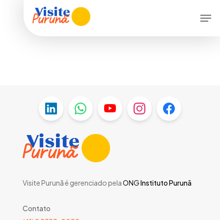
Skip
Menu
Men
to
main
content
Visite Purunã é gerenciado pela
ONG
Instituto Purunã
Contato