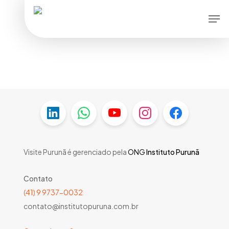
Skip
Men
to
main
content
Visite Purunã é gerenciado pela
ONG
Instituto Purunã
Contato
(41) 9 9737-0032
contato@institutopuruna.com.br