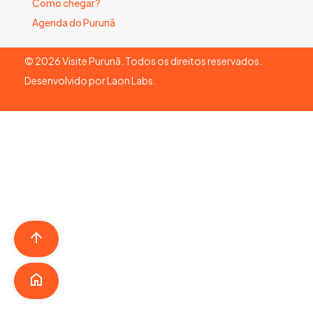
Como chegar?
Agenda do Purunã
©
2026
Visite Purunã. Todos os direitos reservados.
Desenvolvido por
Laon Labs
.