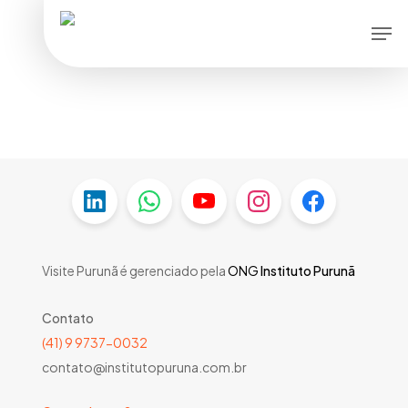
Skip
Men
to
main
content
Visite Purunã é gerenciado pela
ONG
Instituto Purunã
Contato
(41) 9 9737-0032
contato@institutopuruna.com.br