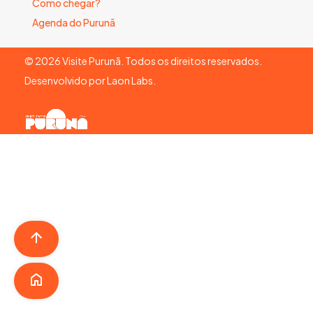
Como chegar?
Agenda do Purunã
©
2026
Visite Purunã. Todos os direitos reservados.
Desenvolvido por
Laon Labs
.