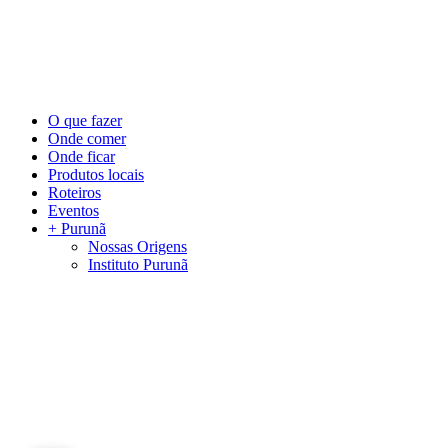
©
2026
Visite Purunã. Todos os direitos reservados. Desenvolvido por
L
Close
O que fazer
Menu
Onde comer
Onde ficar
Produtos locais
Roteiros
Eventos
+ Purunã
Nossas Origens
Instituto Purunã