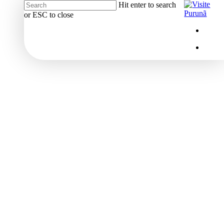
Hit enter to search
or ESC to close
Close
Menu
insta
Search
Menu