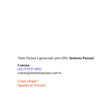
Skip
to
main
content
Visite Purunã é gerenciado pela
ONG
Instituto Purunã
Contato
(41) 9 9737-0032
contato@institutopuruna.com.br
Como chegar?
Agenda do Purunã