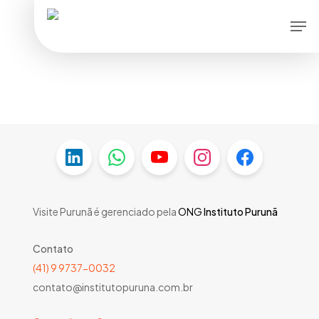
Skip
Men
to
main
content
Visite Purunã é gerenciado pela
ONG
Instituto Purunã
Contato
(41) 9 9737-0032
contato@institutopuruna.com.br