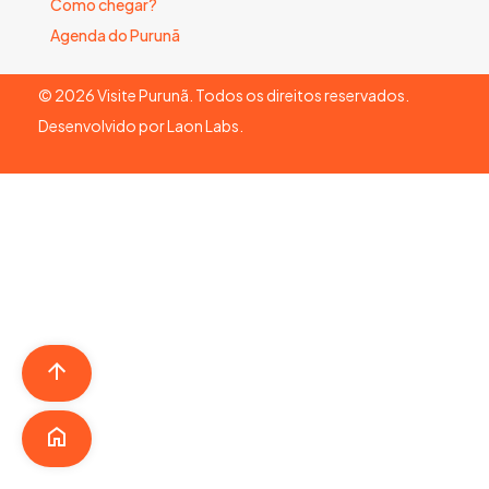
Como chegar?
Agenda do Purunã
©
2026
Visite Purunã. Todos os direitos reservados.
Desenvolvido por
Laon Labs
.