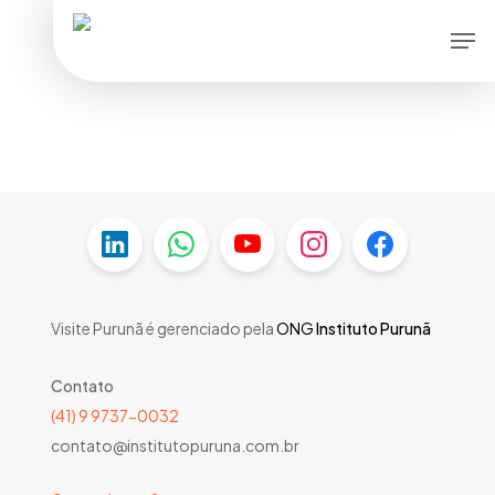
Skip
Men
to
main
content
Visite Purunã é gerenciado pela
ONG
Instituto Purunã
Contato
(41) 9 9737-0032
contato@institutopuruna.com.br