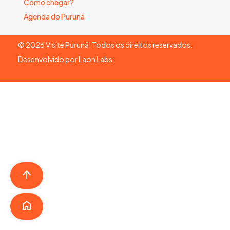
Como chegar?
Agenda do Purunã
©
2026
Visite Purunã. Todos os direitos reservados.
Desenvolvido por
Laon Labs
.