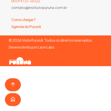
(41) 9 9737-0032
contato@institutopuruna.com.br
Como chegar?
Agenda do Purunã
©
2026
Visite Purunã. Todos os direitos reservados.
Desenvolvido por
Laon Labs
.