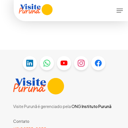
Skip
Menu
Men
to
main
content
Visite Purunã é gerenciado pela
ONG
Instituto Purunã
Contato