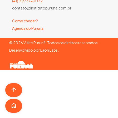
(41) 9 9737-0032
contato@institutopuruna.com.br
Como chegar?
Agenda do Purunã
©
2026
Visite Purunã. Todos os direitos reservados.
Desenvolvido por
Laon Labs
.