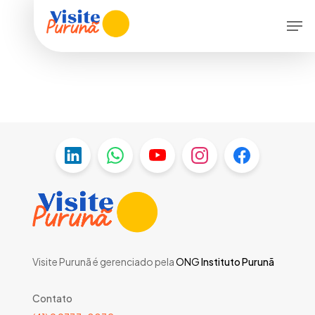
Skip
Menu
Men
to
main
content
Visite Purunã é gerenciado pela
ONG
Instituto Purunã
Contato