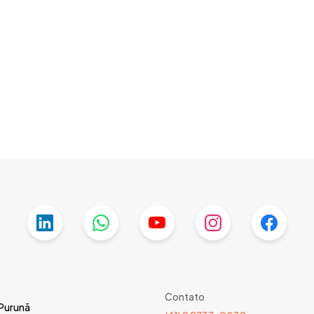
Contato
 Purunã