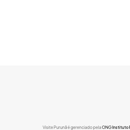
Skip
to
main
content
Visite Purunã é gerenciado pela
ONG
Instituto