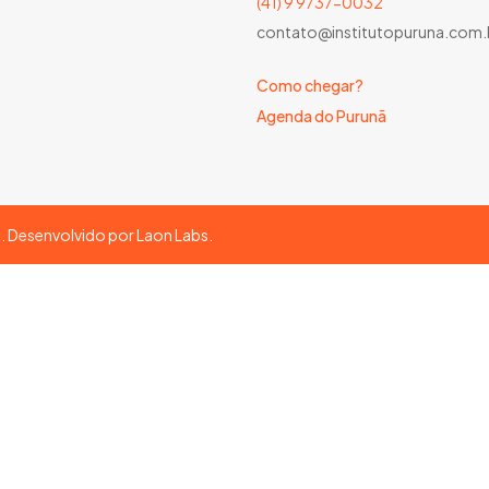
(41) 9 9737-0032
contato@institutopuruna.com.
Como chegar?
Agenda do Purunã
s. Desenvolvido por
Laon Labs
.