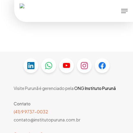
Skip
Men
to
main
content
Visite Purunã é gerenciado pela
ONG
Instituto Purunã
Contato
(41) 9 9737-0032
contato@institutopuruna.com.br