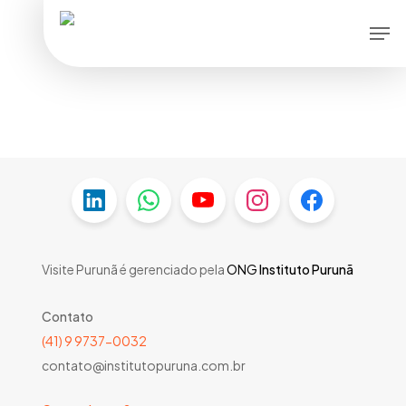
Skip
Men
to
main
content
Visite Purunã é gerenciado pela
ONG
Instituto Purunã
Contato
(41) 9 9737-0032
contato@institutopuruna.com.br