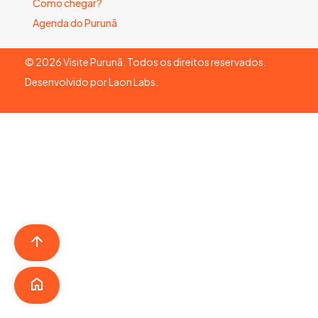
Como chegar?
Agenda do Purunã
©
2026
Visite Purunã. Todos os direitos reservados.
Desenvolvido por
Laon Labs
.