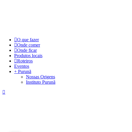
©
2026
Visite Purunã. Todos os direitos reservados. Desenvolvido por
L
Close
O que fazer
Menu
Onde comer
Onde ficar
Produtos locais
Roteiros
Eventos
+ Purunã
Nossas Origens
Instituto Purunã