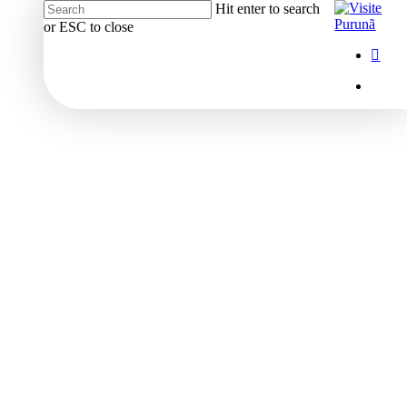
Hit enter to search
or ESC to close
Close
Menu
insta
Search
Menu