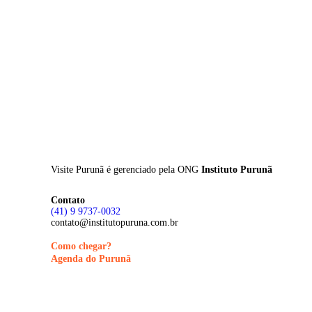
Skip
to
main
content
Visite Purunã é gerenciado pela
ONG
Instituto Purunã
Contato
(41) 9 9737-0032
contato@institutopuruna.com.br
Como chegar?
Agenda do Purunã