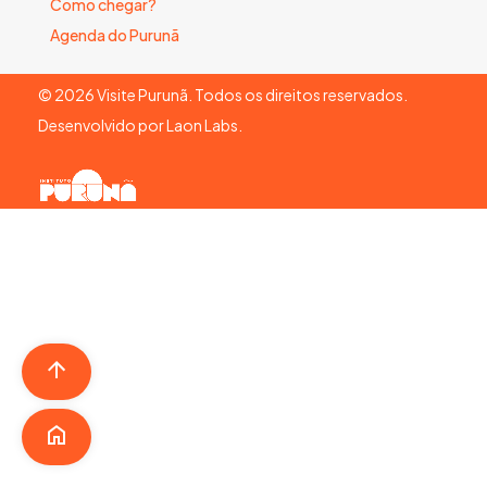
Como chegar?
Agenda do Purunã
©
2026
Visite Purunã. Todos os direitos reservados.
Desenvolvido por
Laon Labs
.