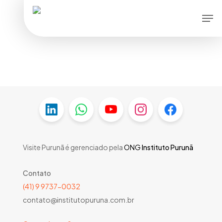
Skip
Men
to
main
content
Visite Purunã é gerenciado pela
ONG
Instituto Purunã
Contato
(41) 9 9737-0032
contato@institutopuruna.com.br