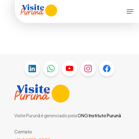
Skip
Menu
Men
to
main
content
Visite Purunã é gerenciado pela
ONG
Instituto Purunã
Contato