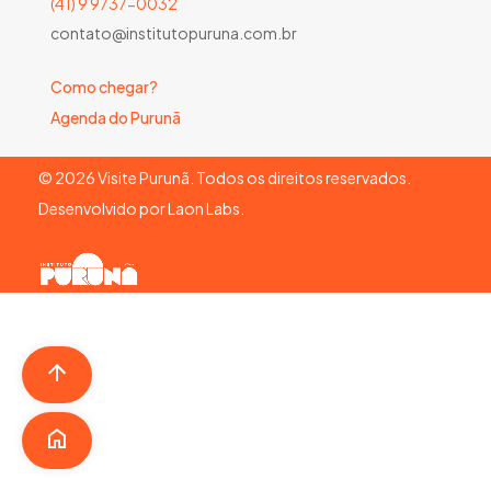
(41) 9 9737-0032
contato@institutopuruna.com.br
Como chegar?
Agenda do Purunã
©
2026
Visite Purunã. Todos os direitos reservados.
Desenvolvido por
Laon Labs
.